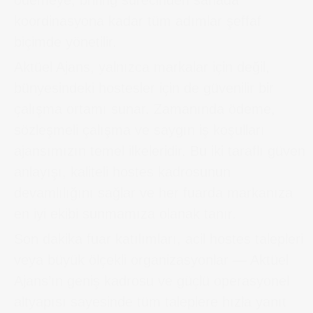
ödemeye, brifing sürecinden sahada
koordinasyona kadar tüm adımlar şeffaf
biçimde yönetilir.
Aktüel Ajans, yalnızca markalar için değil,
bünyesindeki hostesler için de güvenilir bir
çalışma ortamı sunar. Zamanında ödeme,
sözleşmeli çalışma ve saygın iş koşulları
ajansımızın temel ilkeleridir. Bu iki taraflı güven
anlayışı, kaliteli hostes kadrosunun
devamlılığını sağlar ve her fuarda markanıza
en iyi ekibi sunmamıza olanak tanır.
Son dakika fuar katılımları, acil hostes talepleri
veya büyük ölçekli organizasyonlar — Aktüel
Ajans’ın geniş kadrosu ve güçlü operasyonel
altyapısı sayesinde tüm taleplere hızla yanıt