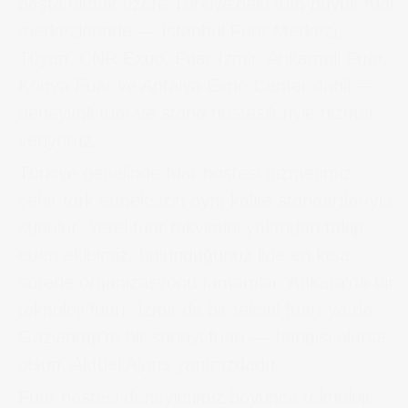
başta olmak üzere Türkiye’deki tüm büyük fuar
merkezlerinde — İstanbul Fuar Merkezi,
Tüyap, CNR Expo, Fuar İzmir, Ankamall Fuar,
Konya Fuar ve Antalya Expo Center dahil —
deneyimli fuar ve stand hostesileriyle hizmet
veriyoruz.
Türkiye genelinde fuar hostesi hizmetimiz,
şehir fark etmeksizin aynı kalite standartlarıyla
sunulur. Yerel fuar takvimini yakından takip
eden ekibimiz, bulunduğunuz ilde en kısa
sürede organizasyonu tamamlar. Ankara’da bir
teknoloji fuarı, İzmir’de bir tekstil fuarı ya da
Gaziantep’te bir sanayi fuarı — hangisi olursa
olsun, Aktüel Ajans yanınızdadır.
Fuar hostesi deneyimimiz boyunca teknoloji,