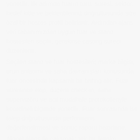
yönetilir. İlk adımda fuarın türü, süresi, sektör,
hedef kitle ve beklentileriniz doğrultusunda size
özel bir hostes profili belirlenir. Ardından ajans
veri tabanımızdan uygun fuar ve stand
hostesileri seçilir, gerekirse casting süreci
düzenlenir.
Seçilen stand ve fuar hostesileri; marka bilgisi,
ürün anlatımı ve saha davranışları konusunda
fuar öncesinde kapsamlı bir brifing alır. Fuar
süresince ekip; düzenli check-in, saha
süpervizörü ve acil müdahale protokolleriyle
koordineli biçimde yönetilir. Fuar sonrasında ise
talep doğrultusunda performans
değerlendirmesi ve sonuç raporu hazırlanır.
Aktüel Ajans ile çalışmak; tek bir iletişim