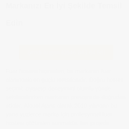
Markanızı En İyi Şekilde Temsil
Edin
Şimdi Arayın (0546 843 64 58)
Fuar hostesi hizmetleri, bir markanın fuar
alanındaki en güçlü temsilcisidir. Doğru hostes
seçimi; ziyaretçi deneyimini olumlu yönde
şekillendirirken markanın prestijini de doğrudan
etkiler. Aktüel Ajans olarak 2010 yılından bu
yana yüzlerce marka için profesyonel fuar
hostesi çözümleri sunmakta, her projede