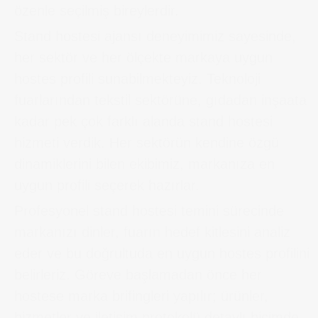
özenle seçilmiş bireylerdir.
Stand hostesi ajansı deneyimimiz sayesinde,
her sektör ve her ölçekte markaya uygun
hostes profili sunabilmekteyiz. Teknoloji
fuarlarından tekstil sektörüne, gıdadan inşaata
kadar pek çok farklı alanda stand hostesi
hizmeti verdik. Her sektörün kendine özgü
dinamiklerini bilen ekibimiz, markanıza en
uygun profili seçerek hazırlar.
Profesyonel stand hostesi temini sürecinde
markanızı dinler, fuarın hedef kitlesini analiz
eder ve bu doğrultuda en uygun hostes profilini
belirleriz. Göreve başlamadan önce her
hostese marka brifingleri yapılır; ürünler,
hizmetler ve iletişim protokolü detaylı biçimde