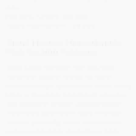
dolar
Faur konu mankeni : 100 dolar
Yabancı fuar mankeni : 300 dolar
Stand Hostesi Hizmetlerinde
Fark Yaratan Yaklaşım
Stand hostesi hizmetleri, fuar alanındaki
standınızın yaşayan vitrinidir. Bir stand
hostesinin duruşu, gülümsemesi, ürünü anlatış
biçimi ve ziyaretçiyle kurduğu bağ; o fuardan
elde edeceğiniz sonuçları doğrudan belirler.
Aktüel Ajans bünyesindeki stand hostesileri,
sektörün gerektirdiği sunum becerilerine ve
profesyonel görünüm standartlarına sahip,