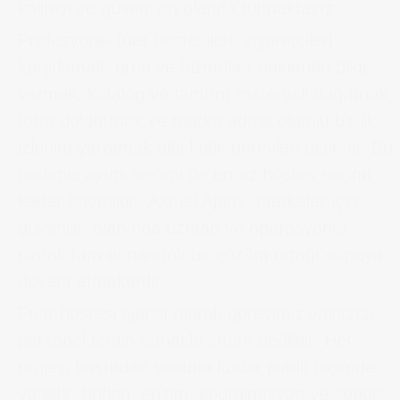
kaliteyi ve güveni ön planda tutmaktayız.
Profesyonel fuar hostesileri; ziyaretçileri
karşılamak, ürün ve hizmetler hakkında bilgi
vermek, katalog ve tanıtım materyali dağıtmak,
form doldurmak ve marka adına olumlu bir ilk
izlenim yaratmak gibi kritik görevleri üstlenir. Bu
nedenle ajans seçimi de en az hostes seçimi
kadar önemlidir. Aktüel Ajans, markalar için
güvenilir, alanında uzman ve operasyonel
olarak tam donanımlı bir çözüm ortağı olmaya
devam etmektedir.
Fuar hostesi ajansı olarak görevimiz yalnızca
personel temin etmekle sınırlı değildir. Her
projeyi başından sonuna kadar planlı biçimde
yönetir; brifing, eğitim, koordinasyon ve sonuç