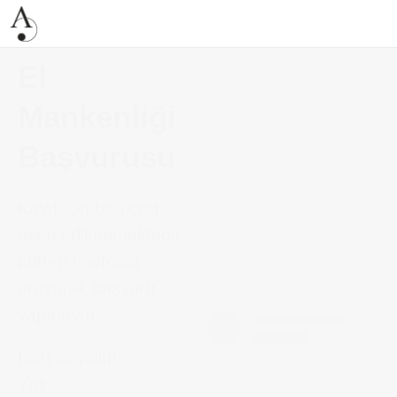
El
Mankenliği
Başvurusu
Kayıt için bir ücret
talep edilmemektedir.
Lütfen telefonla
arayarak başvuru
yapmayın.
İsim Soyisim:
Yaş: