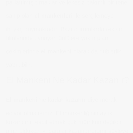
parlatılmış tırnaklar ve lekesiz bakımlı bir tene
sahip olan
el mankenleri
ile sergilemeye
ihtiyaç duymaktadır. Bazı durumlarda reklam
filmlerinde oynayan ünlülere yakın plan
çekimlerinde
el mankeni
olarak da dublerlik
yapılabilir.
El Mankeni Ne Kadar Kazanır?
El mankeni ne kadar kazanır
diye merak
ediyor olmalısınız. El mankenliğinin aylık
kazancını tespit etmek çok mümkün değildir
ama oldukça iyi paralar kazandırdığını söyleye