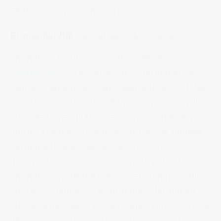
elden daha fazlasını içeriyor…
El mankenliği
başvurularında ince uzun
parmaklar tercih edilse de, özellikle
takı
çekimlerinde
biraz daha kalın parmaklar ve
bileklere de ihtiyaç duyulmaktadır. Bir çok takı
üreticisi sonradan küçültüle bildiği için özellikle
yüzükleri biraz büyük çapta yapıyorlar. Bu
durum çekimler sırasında yüzüklerin modelin
parmaklarına büyük gelmesine ve kötü bir
görüntü oluşturmasına sebep olmaktadır. Yani
parmaklar ve bilekler biraz daha kalın olabilir
ama kısa olamaz. Elin formunun tamamen
küçük olması bazı çocuk ürünlerinin (oyuncak
gibi) tanıtımında markalar için tercih edile