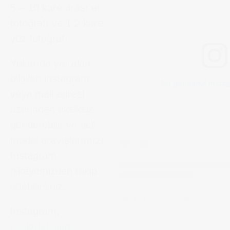
5 – 10 kare arası el
fotoğrafı ve 1 2 kare
yüz fotoğrafı
Yukarıda yer alan
bilgileri instagram
Bu gönderiyi Insta
veya mail adresi
üzerinden eksiksiz
gönderebilir ve acil
model arayışlarımızı
Instagram
hikâyemizden takip
edebilirsiniz.
AKTÜEL AJANS ® (@aktuel.ajans)'i
Instagram,
@aktuel.ajans