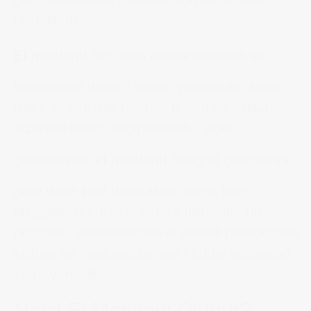
bilmektedir.
El mankeni
her daim ellerini korumalı ve
bakımlarını düzenli olarak yapmalıdır. Kesik
izleri, ve özellikle parmak uçlarında oluşan
kızarıklıklardan kaçınılmalıdır. Video
çekimlerinde
el mankeni
fotoğraf çekimlerine
göre daha zarif daha akıcı olarak bazı
duyguları görüntüye aktara bilmelidir. Bu
duyguları yansıtamayan el modeli prodüksiyon
ekibine ve markaya zaman / bütçe açısından
zarar verebilir.
Nasıl El Mankeni Olunur?