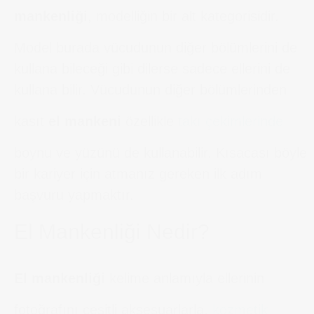
mankenliği
, modelliğin bir alt kategorisidir.
Model burada vücudunun diğer bölümlerini de
kullana bileceği gibi dilerse sadece ellerini de
kullana bilir. Vücudunun diğer bölümlerinden
kasıt
el mankeni
özellikle
takı çekimlerinde
boynu ve yüzünü de kullanabilir. Kısacası böyle
bir kariyer için atmanız gereken ilk adım
başvuru yapmaktır.
El Mankenliği Nedir?
El mankenliği
kelime anlamıyla ellerinin
fotoğrafını çeşitli aksesuarlarla,
kozmetik