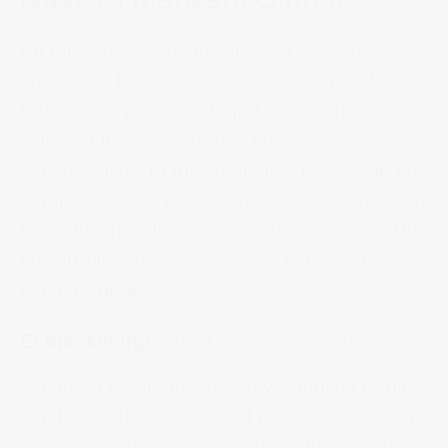
Bu mesleğe başlayabilmek için
başvuru
öncesinde bazı pratikler yapmanız gerekir.
Daha önce yapılan fotoğraf çekimlerine ve
videoları incelemeniz size büyük fayda
sağlayacaktır. El mankenlerinin ne şekilde poz
verdiklerini neyi yaptıklarına ve ne yapmaktan
kaçındıklarını dikkatlice analiz etmelisiniz. Bu
pozları bir ayna veya kamera karşısında
kendiniz deneyin.
El mankenliği
için bir ajansa
başvuru
yaparken bir arkadaşınızın yardımıyla iyi bir
cep telefonu veya fotoğraf makinası ile çekim
yaparak kaliteli görseller oluşturun. Çekimleri