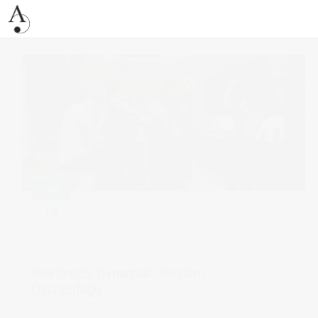
ŞUB
18
by
admin
in
bloglar
,
cast ajansı
0 comments
tags:
cast ajans
Reklamda Oynamak, Reklam
Oyunculuğu