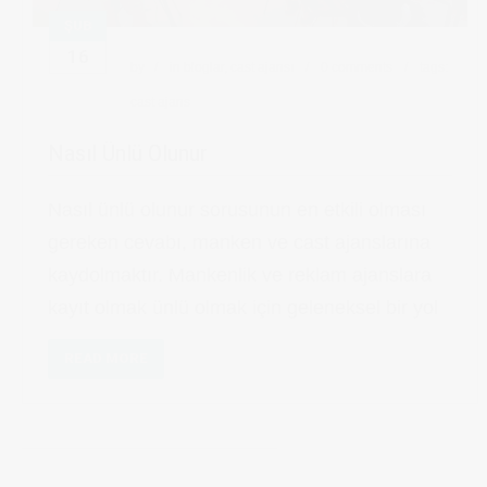
ŞUB
16
by
in
bloglar
,
cast ajansı
0 comments
tags:
cast ajans
Nasıl Ünlü Olunur
Nasıl ünlü olunur sorusunun en etkili olması
gereken cevabı, manken ve cast ajanslarına
kaydolmaktır. Mankenlik ve reklam ajanslara
kayıt olmak ünlü olmak için geleneksel bir yol
READ MORE