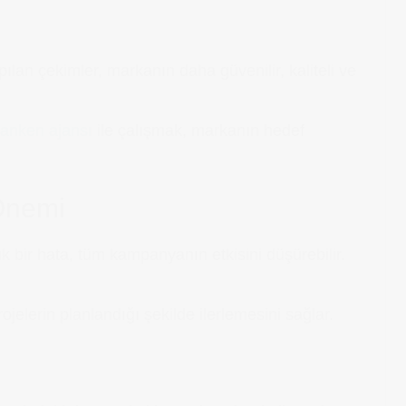
ılan çekimler, markanın daha güvenilir, kaliteli ve
anken ajansı
ile çalışmak, markanın hedef
 Önemi
ük bir hata, tüm kampanyanın etkisini düşürebilir.
jelerin planlandığı şekilde ilerlemesini sağlar.