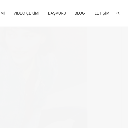
İMİ
VIDEO ÇEKİMİ
BAŞVURU
BLOG
İLETİŞİM