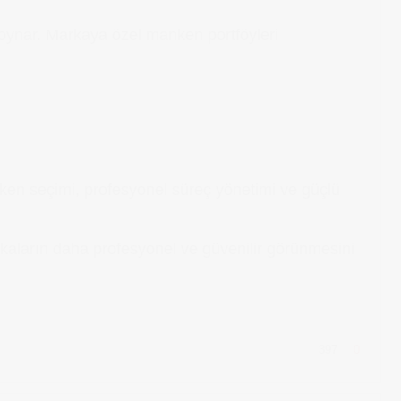
ol oynar. Markaya özel manken portföyleri
nken seçimi, profesyonel süreç yönetimi ve güçlü
kaların daha profesyonel ve güvenilir görünmesini
397
0