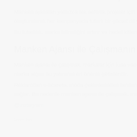
Manken ajansları yalnızca tek seferlik projeler için
oluşturularak her kampanyada tutarlı bir görsel dil 
Bu tutarlılık, marka bilinirliğini artırır ve hedef ki
Manken Ajansı ile Çalışmanın 
Manken ajansı ile çalışmak, markalar için kısa vad
marka algısı bu yatırımın en önemli getirileridir.
Reklamdan e-ticarete, moda çekimlerinden tanıtım 
sağlar. Bu nedenle manken ajansı ile çalışmak, marka
@instagram
Share this: