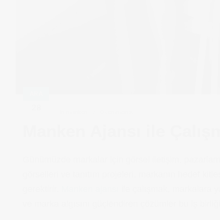
ARA
28
in
manken
0 comments
Manken Ajansı ile Çalışm
Günümüzde markalar için görsel iletişim, pazarlama 
görselleri ve tanıtım projeleri, markanın hedef kitl
gerektirir.
Manken ajansı
ile çalışmak, markalara 
ve marka algısını güçlendiren çözümler bu iş birliği