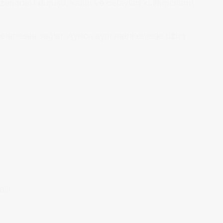
rindeki duruşu, kalıbı ve detayları kullanıcıların
ilenmesini sağlar. Ayrıca aynı mankenlerle uzun
lir.