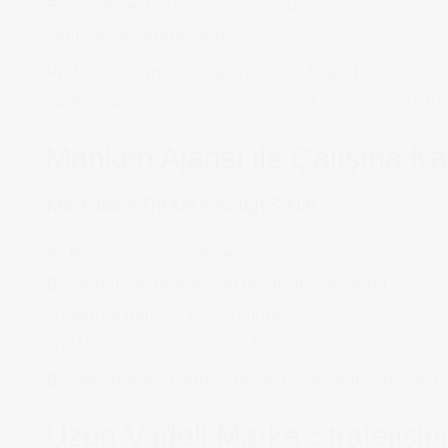
E-ticaret sektöründe ürünlerin doğru şekilde sunulm
satın alma kararında belirleyici olur.
Profesyonel manken ajansları, e-ticaret çekimlerin
vadeli çalışmak, marka için görsel bütünlük oluştur
Manken Ajansı ile Çalışma K
Markaların Dikkate Aldığı Şıklar
A) Profesyonel ve deneyimli mankenlerle çalışma
B) Zaman ve operasyon tasarrufu sağlama
C) Marka algısını güçlendirme
D) Uzun vadeli iş birlikleri kurma
Bu seçeneklerin birden fazlası markalar için önemli
Uzun Vadeli Marka Stratejisi