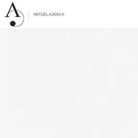
Previous Post
Next Post
AKTÜEL AJANS ®