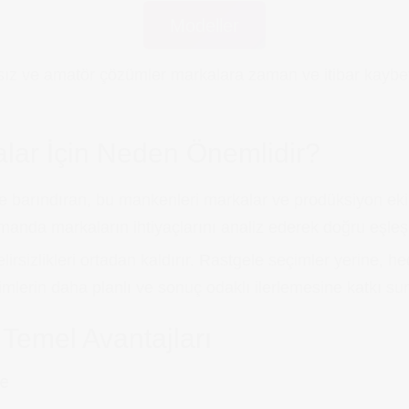
Modeller
sız ve amatör çözümler markalara zaman ve itibar kaybett
lar İçin Neden Önemlidir?
barındıran, bu mankenleri markalar ve prodüksiyon ekiple
manda markaların ihtiyaçlarını analiz ederek doğru eşle
elirsizlikleri ortadan kaldırır. Rastgele seçimler yerine, 
mlerin daha planlı ve sonuç odaklı ilerlemesine katkı su
Temel Avantajları
me