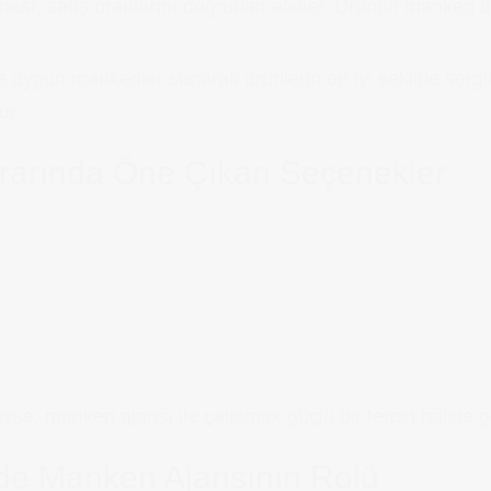
ası, satış oranlarını doğrudan etkiler. Ürünün manken üze
e uygun mankenler sunarak ürünlerin en iyi şekilde serg
ur.
ararında Öne Çıkan Seçenekler
yse, manken ajansı ile çalışmak güçlü bir tercih hâline ge
nde Manken Ajansının Rolü