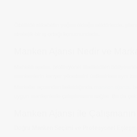
Özellikle rekabetin yoğun olduğu sektörlerde, plan
stratejik bir iş ortağı konumundadır.
Manken Ajansı Nedir ve Marka
Manken ajansı; profesyonel mankenleri bünyesinde 
mankenlerin kariyer yönetimini üstlenirken aynı za
Markalar açısından bakıldığında
manken ajansı
, b
uygun mankenlerle çalışılmasını sağlar. Bu da çeki
Manken Ajansı ile Çalışmanın 
Doğru Manken Seçimi ve Profesyonel Eşleş