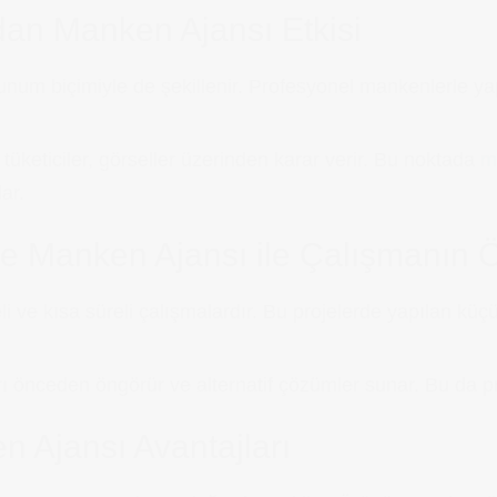
dan Manken Ajansı Etkisi
unum biçimiyle de şekillenir. Profesyonel mankenlerle yap
 tüketiciler, görseller üzerinden karar verir. Bu noktada
m
ar.
de Manken Ajansı ile Çalışmanın
li ve kısa süreli çalışmalardır. Bu projelerde yapılan küç
ı önceden öngörür ve alternatif çözümler sunar. Bu da pro
n Ajansı Avantajları