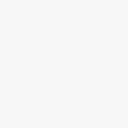
irir. Bu nedenle manken ajansları, markalar için
riyle buluşturan kurumsal yapılardır. Ajanslar,
şmeler yapar.
hedef kitleye, marka kimliğine ve proje amacına
nar.