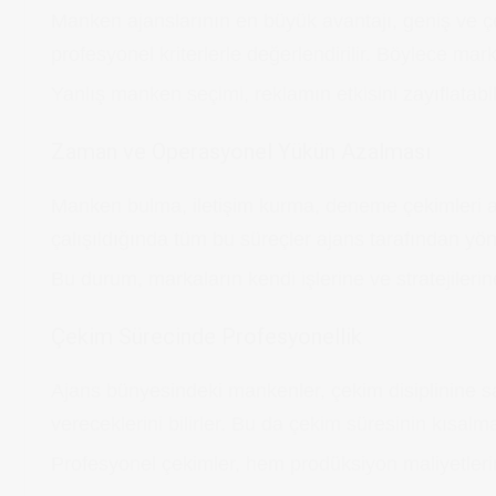
Manken ajanslarının en büyük avantajı, geniş ve çeşi
profesyonel kriterlerle değerlendirilir. Böylece mar
Yanlış manken seçimi, reklamın etkisini zayıflatabil
Zaman ve Operasyonel Yükün Azalması
Manken bulma, iletişim kurma, deneme çekimleri ay
çalışıldığında tüm bu süreçler ajans tarafından yöne
Bu durum, markaların kendi işlerine ve stratejiler
Çekim Sürecinde Profesyonellik
Ajans bünyesindeki mankenler, çekim disiplinine sah
vereceklerini bilirler. Bu da çekim süresinin kısal
Profesyonel çekimler, hem prodüksiyon maliyetlerini