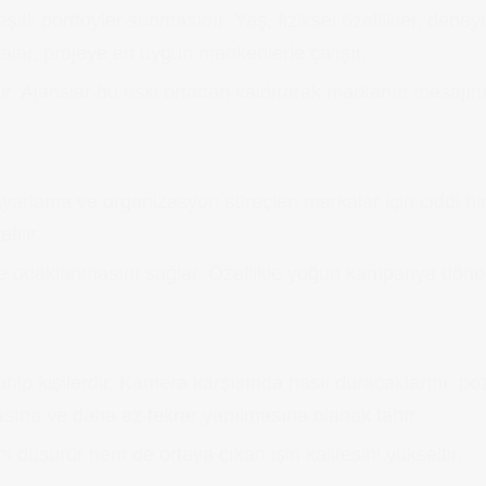
tli portföyler sunmasıdır. Yaş, fiziksel özellikler, deneyi
kalar, projeye en uygun mankenlerle çalışır.
ir. Ajanslar bu riski ortadan kaldırarak markanın mesajını
arlama ve organizasyon süreçleri markalar için ciddi bir
tilir.
ine odaklanmasını sağlar. Özellikle yoğun kampanya dönem
ip kişilerdir. Kamera karşısında nasıl duracaklarını, poz
masına ve daha az tekrar yapılmasına olanak tanır.
 düşürür hem de ortaya çıkan işin kalitesini yükseltir.