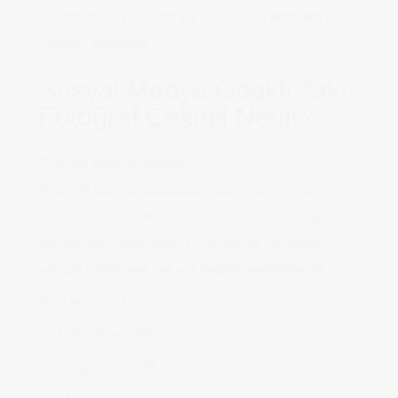
dikkat çekici ve marka kimliğini yansıtan bir
yapıda olmalıdır.
Sosyal Medya Odaklı Takı
Fotoğraf Çekimi Nedir?
Sosyal medya odaklı
takı fotoğraf çekimi
,
ürünün teknik özelliklerinden çok görsel
hikâyesine odaklanan çekimlerdir. Amaç,
kullanıcıyı fotoğrafta durdurmak, markayı
akılda bırakmak ve etkileşim yaratmaktır.
Bu çekimlerde:
Estetik anlatım
Duygusal bağ
Marka tarzı