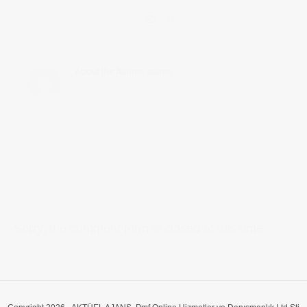
352
0
About the Author:
admin
Sorry, the comment form is closed at this time.