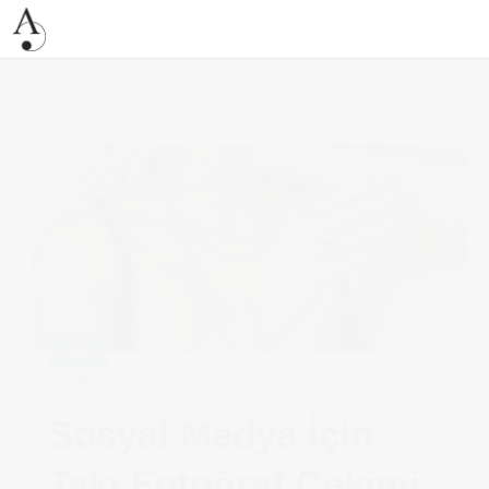
Previous Post
Next Post
ARA
29
in
taki
0 comments
Sosyal Medya İçin
Takı Fotoğraf Çekimi