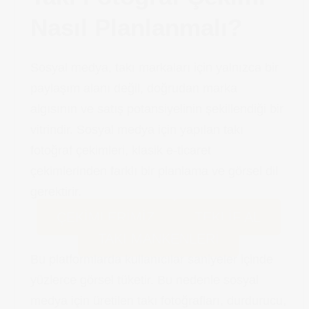
Nasıl Planlanmalı?
Sosyal medya, takı markaları için yalnızca bir
paylaşım alanı değil, doğrudan marka
algısının ve satış potansiyelinin şekillendiği bir
vitrindir. Sosyal medya için yapılan takı
fotoğraf çekimleri, klasik e-ticaret
çekimlerinden farklı bir planlama ve görsel dil
gerektirir.
ÇEKİMLERİMİZ
TEKLİF AL
TAKI MANKENLERİ
Bu platformlarda kullanıcılar saniyeler içinde
yüzlerce görsel tüketir. Bu nedenle sosyal
medya için üretilen takı fotoğrafları, durdurucu,