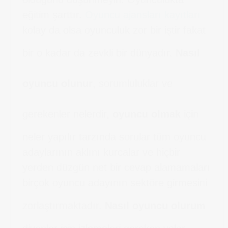
eğitim şarttır.
Oyuncu ajansları kayıtları
kolay da olsa oyunculuk zor bir iştir fakat
bir o kadar da zevkli bir dünyadır.
Nasıl
oyuncu olunur
, sorumluluklar ve
gerekenler nelerdir,
oyuncu olmak
için
neler yapılır tarzında sorular tüm oyuncu
adaylarının aklını kurcalar ve hiçbir
yerden düzgün net bir cevap alamamaları
birçok oyuncu adayının sektöre girmesini
zorlaştırmaktadır.
Nasıl oyuncu olurum