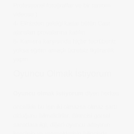
Profesyonel fotoğraflar ve bir tanıtım
videosu )
4- Elinizden geldiği kadar bütün Cast
ajansları provalarına katılın.
5- Kamera karşısında hiçbir tecrübeniz
yoksa eğitim amaçlı ücretsiz figüranlık
yapın
Oyuncu Olmak İstiyorum
Oyuncu olmak istiyorum
diyen herkes
öncelikle bu işin iki olmazsa olmaz şartı
olduğunu bilmelidirler. Birincisi görsel
sanatlara ilgi, diğeri oyuncu adayının
kendinin ve yeteneklerinin bilincinde