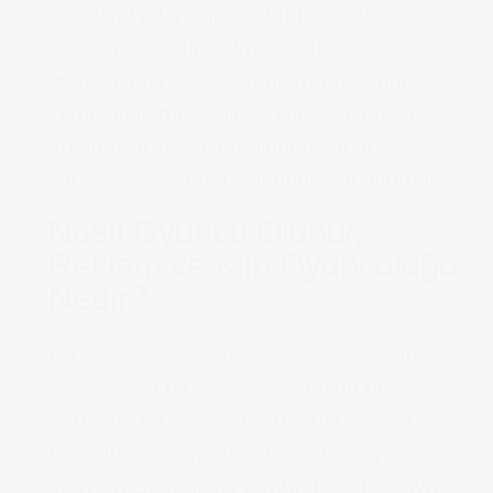
değildir. İyi bir eğitim kurumundan
oyunculuk eğitimi almak sadece
oyunculuğun teknik yanlarını geliştirir.
Oyunculuk mesleğini edinmek isteyen
arkadaşlar mümkün olduğu kadar
sahnede ve kamera önünde olmalıdırlar.
Nasıl Oyuncu Olunur,
Reklam ve Klip Oyunculuğu
Nedir?
Kliplerde ve
reklamlarda oynamak
için
öncelikle iyi bir
Cast ajans
bulup ön
görüşme ve
kayıt
yaptırmanız gerekir.
Başvurusu onaylanan model ve oyuncu
adayları Cast ajans tarafından stüdyoya