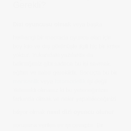
Gerekli?
Dizi oyuncusu olmak
veya başka
herhangi bir mecrada oyuncu olan için
boy kilo ve dış görünüşle ilgili hiç bir kriter
yoktur. Yukarıdaki yazılarda da
belirttiğimiz gibi sadece bu işi sevmek,
eğitim ve sabır gereklidir. Sonuçta bu bir
mankenlik
veya
fotomodellik
işi değil.
Yetenekli olmanız ki bu yeteneğinizin
farkında olmak ve neler yapabileceğinizi
biliyor olmak
nasıl dizi oyuncu olunur
sorusuna verilen ev iyi cevaptır. Bir