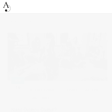
Previous Post
Next Post
ŞUB
18
in
bloglar
,
manken
0 comments
tags:
nasıl
oyuncu olunur
Nasıl Oyuncu Olunur?