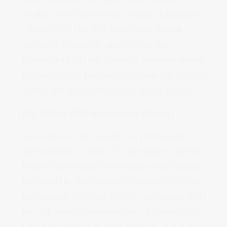
verilen role bürünerek oradaki karakteri
canlandırır. Bir dizi oyuncusu olarak
çekimler haricinde günlük yapılan
provalarda da yer almanız gerekmektedir.
Katılacağınız provalar özellikle bir oyuncu
adayı için kaçırılmayacak fırsat sayıla
bilir.
Nasıl dizi oyuncusu olunur
sorusunu en iyi cevabı bu provalarda
yatmaktadır. Çünkü bu provalara dizinin
baş rol oyuncuları yani usta oyuncularda
katılmakta. Bu provalar sırasında en iyi
ustalardan ücretsiz eğitim alıyormuş gibi
bir çok şey öğrenebilirsiniz. Öğrendiğiniz
bilgi kendinizi geliştirmenize ve paralel