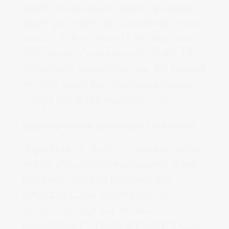
yerine dizi oyuncusu olmak ve sadece
diziler üzerinden para kazanmayı tercih
edebilir. Çok da mantıklı bir düşüncedir
dizi oyuncu olmak istemek. Çünkü 10
yıldan fazla süren diziler var. Bu nedenle
en uzun vadeli para kazanabileceğiniz
medya kanalı dizi oyuncusu olmak.
Oyuncu olmak istiyorum
şeklinde bir
değerlendirme de her oyuncunun sahip
olduğu veya olası gereken yeteneklere
bakabiliriz. Sonraki aşamada dizi
oyuncusu olmak isteyenlerin
cast
ajanslarına
kayıt yaptırmaları
gerekmektedir. Yapım şirketlerinin Cast