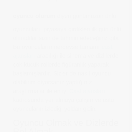
oyuncu olurum
diyen günümüzün ünlü
oyuncuları, piyasaya girdikleri ilk gün ünlü
olmadılar sizin de tahmin edeceğiniz gibi.
Bu oyuncuların nerdeyse tamamı
cast
ajansları
aracılığı ile sinema ve dizlilerde
çok küçük rollerde figüranlık yaparak
başlamışlardır. Sizler de nasıl oyuncu
olabilirim diyorsanız yaptığınız
araştırmalar ile en iyi
Cast ajansları
kadrosunda yer almaya çalışın ve usta
oyuncuların izlediği yoldan gidin.
Oyuncu Olmak ve Dizlerde
Rol Almak