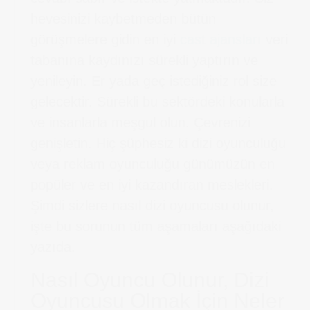
hevesinizi kaybetmeden bütün
görüşmelere gidin en iyi
cast ajansları
veri
tabanına kaydınızı sürekli yaptırın ve
yenileyin. Er yada geç istediğiniz rol size
gelecektir. Sürekli bu sektördeki konularla
ve insanlarla meşgul olun. Çevrenizi
genişletin. Hiç şüphesiz ki dizi oyunculuğu
veya reklam oyunculuğu günümüzün en
popüler ve en iyi kazandıran meslekleri.
Şimdi sizlere nasıl dizi oyuncusu olunur,
işte bu sorunun tüm aşamaları aşağıdaki
yazıda.
Nasıl Oyuncu Olunur, Dizi
Oyuncusu Olmak İçin Neler