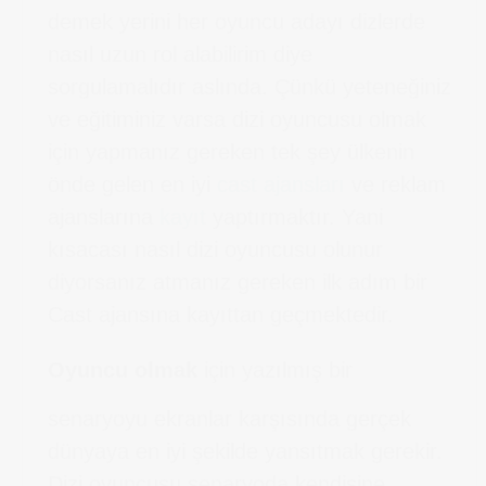
demek yerini her oyuncu adayı dizlerde
nasıl uzun rol alabilirim diye
sorgulamalıdır aslında. Çünkü yeteneğiniz
ve eğitiminiz varsa dizi oyuncusu olmak
için yapmanız gereken tek şey ülkenin
önde gelen en iyi
cast ajansları
ve reklam
ajanslarına
kayıt
yaptırmaktır. Yani
kısacası nasıl dizi oyuncusu olunur
diyorsanız atmanız gereken ilk adım bir
Cast ajansına kayıttan geçmektedir.
Oyuncu olmak
için yazılmış bir
senaryoyu ekranlar karşısında gerçek
dünyaya en iyi şekilde yansıtmak gerekir.
Dizi oyuncusu senaryoda kendisine