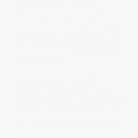
oyuncusu ile reklam oyuncusu çok
farklıdır. Dizi Oyuncusu bir karakteri
canlandırırken reklam oyuncusu sadece
kameraya oynar. Avrupa ülkelerinin bir
çoğu reklam filmi oyuncularını genellikle
manken ajansları
ve model ajanslardan
talep etmektedirler.
Dizi oyunculuğunda en önemli etkenler bu
işi severek yapmanız ve sabırlı
olmanızdır. Belki de çok uzun bir süre
ünlü olamayacaksınız. katıldığınız birçok
seçmeden eliniz boş döneceksiniz. Ama
inanın
nasıl oyuncu olunur
sorusunun
cevabı sabır ve istekte yatmaktadır. Siz