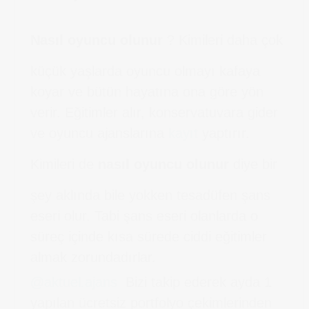
Nasıl oyuncu olunur
? Kimileri daha çok
küçük yaşlarda oyuncu olmayı kafaya
koyar ve bütün hayatına ona göre yön
verir. Eğitimler alır, konservatuvara gider
ve oyuncu ajanslarına
kayıt
yaptırır.
Kimileri de
nasıl oyuncu olunur
diye bir
şey aklında bile yokken tesadüfen şans
eseri olur. Tabi şans eseri olanlarda o
süreç içinde kısa sürede ciddi eğitimler
almak zorundadırlar.
@aktuel.ajans
.
Bizi takip ederek ayda 1
yapılan ücretsiz portfolyo çekimlerinden