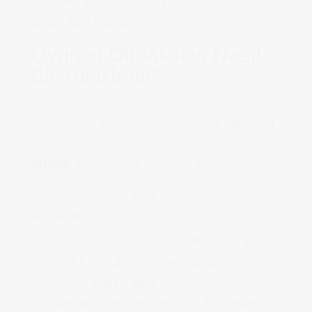
diyenler için izlemeleri gereken yolar
aşağıdaki gibidir.
Oyuncu Olmak İçin Nasıl
Bir Yol İzlenir?
Yukarıdaki yazıda söz ettiğimiz
oyuncu
olmak
için gerekli kriterler sizlere
uyuyorsa, aşağıdaki yoldan devem
etmelisiniz.
1- En iyi
Cast ajansları
ile iletişime geçin
2- Maddi durumunuz ve zamanınız el
veriyorsa eğitim alın
3- Kendinize iyi bir portfolyo hazırlayın. (