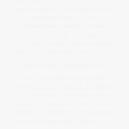
istiyorsanız bütün bu süreci sabırla
geçirmeniz gerekiyor. Başlarda belki çok
küçük roller alacaksınız ama sürekli o
seçmelere gitmek öncelikle size sağlam
ve sektörün içinde olan insanlardan bir
çevre kazandıracaktır. Yukarıda bir çok
önemli noktaya değindik fakat unutmayın
ki sadece
oyuncu olmak
için hayatın
tamamında en önemli olan şey sağlam bir
networktür. Eğer çevrenizde özelliklede
sektörünüzle ilgili bir ağ oluştura bilirseniz.
oyunculuk ve şöhret kaçınılmaz olacaktır.
Yeni oyuncular yapımcılar ve yönetmenler
tanımak size yeni kapılar açacaktır.